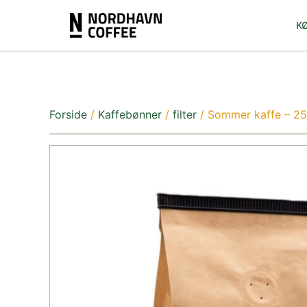
K
Forside
/
Kaffebønner
/
filter
/ Sommer kaffe – 25