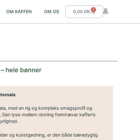
0
OM KAFFEN
OM OS
0,00
KR.
 – hele bønner
atemala
ala, med en rig og kompleks smagsprofil og
. Den lyse-mellem ristning fremhæver kaffen’s
yrlighed.
ider og kunstgødning, er den både bæredygtig