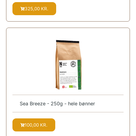
325,00
KR.
Sea Breeze - 250g - hele bønner
100,00
KR.