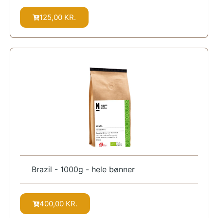
125,00
KR.
Brazil - 1000g - hele bønner
400,00
KR.