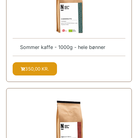
Sommer kaffe - 1000g - hele bønner
350,00
KR.