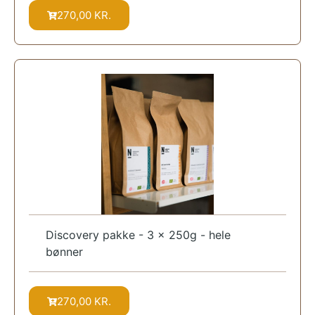
270,00
KR.
Discovery pakke - 3 x 250g - hele
bønner
270,00
KR.