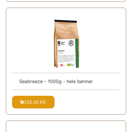
Seabreeze - 1000g - hele bønner
325,00
KR.