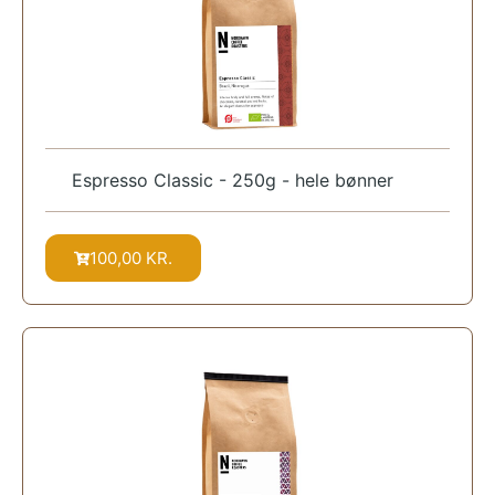
Espresso Classic - 250g - hele bønner
100,00
KR.