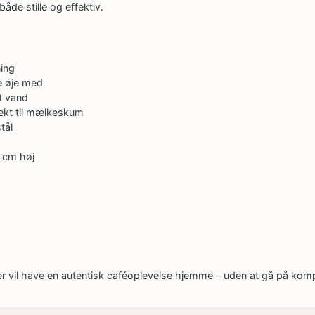
åde stille og effektiv.
ing
de øje med
t vand
ekt til mælkeskum
stål
 cm høj
der vil have en autentisk caféoplevelse hjemme – uden at gå på kompr