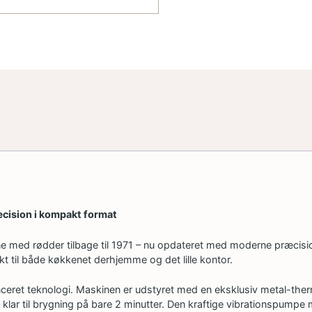
æcision i kompakt format
ine med rødder tilbage til 1971 – nu opdateret med moderne præci
t til både køkkenet derhjemme og det lille kontor.
nceret teknologi. Maskinen er udstyret med en eksklusiv metal-th
 klar til brygning på bare 2 minutter. Den kraftige vibrationspumpe 