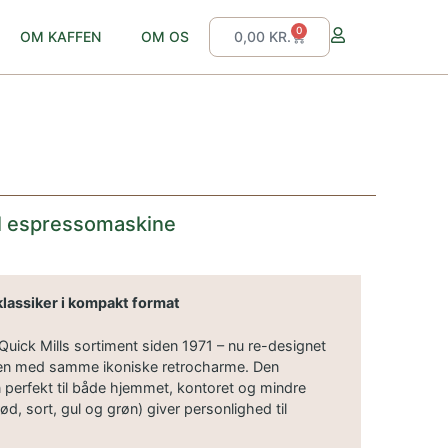
0
OM KAFFEN
OM OS
0,00
KR.
el espressomaskine
 klassiker i kompakt format
Quick Mills sortiment siden 1971 – nu re-designet
en med samme ikoniske retrocharme. Den
 perfekt til både hjemmet, kontoret og mindre
(rød, sort, gul og grøn) giver personlighed til