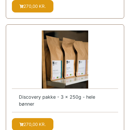
270,00
KR.
Discovery pakke - 3 x 250g - hele
bønner
270,00
KR.