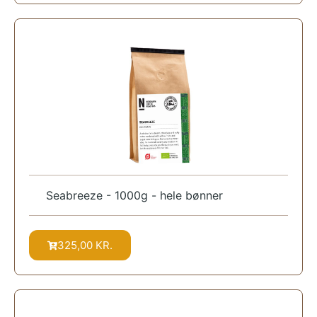
Seabreeze - 1000g - hele bønner
325,00
KR.