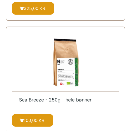
325,00
KR.
Sea Breeze - 250g - hele bønner
100,00
KR.