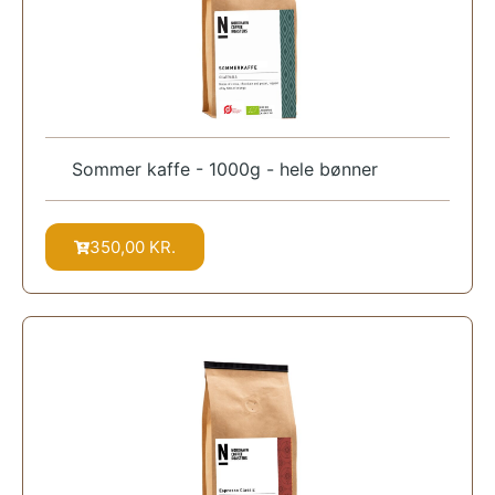
Sommer kaffe - 1000g - hele bønner
350,00
KR.