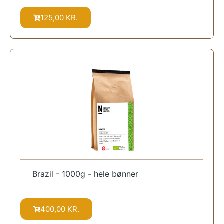
125,00
KR.
Brazil - 1000g - hele bønner
400,00
KR.