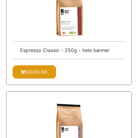
Espresso Classic - 250g - hele bønner
100,00
KR.